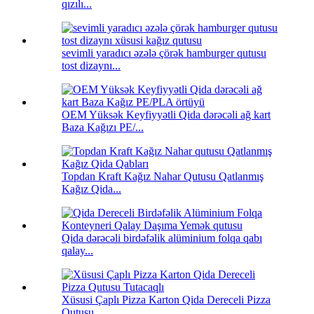
qızılı...
sevimli yaradıcı əzələ çörək hamburger qutusu
tost dizaynı...
OEM Yüksək Keyfiyyətli Qida dərəcəli ağ kart
Baza Kağızı PE/...
Topdan Kraft Kağız Nahar Qutusu Qatlanmış
Kağız Qida...
Qida dərəcəli birdəfəlik alüminium folqa qabı
qalay...
Xüsusi Çaplı Pizza Karton Qida Dereceli Pizza
Qutusu...