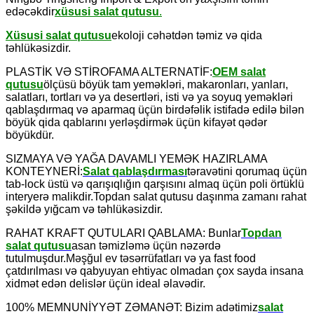
edəcəkdir
xüsusi salat qutusu
.
Xüsusi salat qutusu
ekoloji cəhətdən təmiz və qida
təhlükəsizdir.
PLASTİK VƏ STİROFAMA ALTERNATİF:
OEM salat
qutusu
ölçüsü böyük tam yeməkləri, makaronları, yanları,
salatları, tortları və ya desertləri, isti və ya soyuq yeməkləri
qablaşdırmaq və aparmaq üçün birdəfəlik istifadə edilə bilən
böyük qida qablarını yerləşdirmək üçün kifayət qədər
böyükdür.
SIZMAYA VƏ YAĞA DAVAMLI YEMƏK HAZIRLAMA
KONTEYNERİ:
Salat qablaşdırması
təravətini qorumaq üçün
tab-lock üstü və qarışıqlığın qarşısını almaq üçün poli örtüklü
interyerə malikdir.Topdan salat qutusu daşınma zamanı rahat
şəkildə yığcam və təhlükəsizdir.
RAHAT KRAFT QUTULARI QABLAMA: Bunlar
Topdan
salat qutusu
asan təmizləmə üçün nəzərdə
tutulmuşdur.Məşğul ev təsərrüfatları və ya fast food
çatdırılması və qabyuyan ehtiyac olmadan çox sayda insana
xidmət edən delislər üçün ideal əlavədir.
100% MEMNUNİYYƏT ZƏMANƏT: Bizim adətimiz
salat