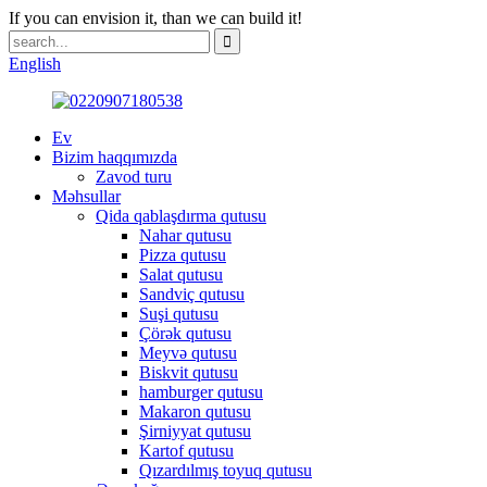
If you can envision it, than we can build it!
English
Ev
Bizim haqqımızda
Zavod turu
Məhsullar
Qida qablaşdırma qutusu
Nahar qutusu
Pizza qutusu
Salat qutusu
Sandviç qutusu
Suşi qutusu
Çörək qutusu
Meyvə qutusu
Biskvit qutusu
hamburger qutusu
Makaron qutusu
Şirniyyat qutusu
Kartof qutusu
Qızardılmış toyuq qutusu