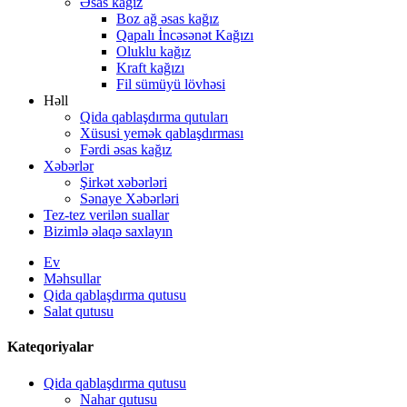
Əsas kağız
Boz ağ əsas kağız
Qapalı İncəsənət Kağızı
Oluklu kağız
Kraft kağızı
Fil sümüyü lövhəsi
Həll
Qida qablaşdırma qutuları
Xüsusi yemək qablaşdırması
Fərdi əsas kağız
Xəbərlər
Şirkət xəbərləri
Sənaye Xəbərləri
Tez-tez verilən suallar
Bizimlə əlaqə saxlayın
Ev
Məhsullar
Qida qablaşdırma qutusu
Salat qutusu
Kateqoriyalar
Qida qablaşdırma qutusu
Nahar qutusu