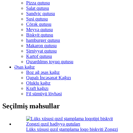
Pizza qutusu
Salat qutusu
Sandviç qutusu
Suşi qutusu
Çörək qutusu
Meyvə qutusu
Biskvit qutusu
hamburger qutusu
Makaron qutusu
Şirniyyat qutusu
Kartof qutusu
Qızardılmış toyuq qutusu
Əsas kağız
Boz ağ əsas kağız
Qapalı İncəsənət Kağızı
Oluklu kağız
Kraft kağızı
Fil sümüyü lövhəsi
Seçilmiş məhsullar
Lüks xüsusi qızıl ştamplama loqo biskviti Zongzi