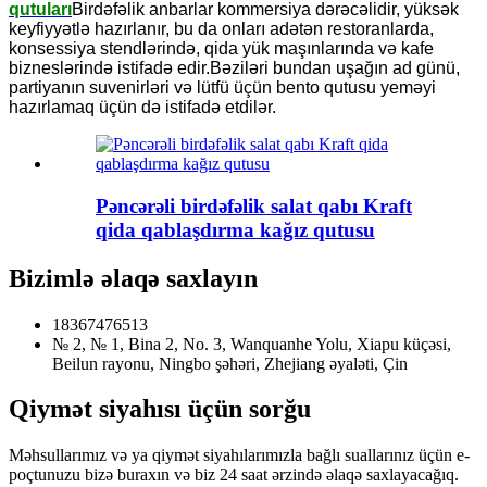
qutuları
Birdəfəlik anbarlar kommersiya dərəcəlidir, yüksək
keyfiyyətlə hazırlanır, bu da onları adətən restoranlarda,
konsessiya stendlərində, qida yük maşınlarında və kafe
bizneslərində istifadə edir.Bəziləri bundan uşağın ad günü,
partiyanın suvenirləri və lütfü üçün bento qutusu yeməyi
hazırlamaq üçün də istifadə etdilər.
Pəncərəli birdəfəlik salat qabı Kraft
qida qablaşdırma kağız qutusu
Bizimlə əlaqə saxlayın
18367476513
№ 2, № 1, Bina 2, No. 3, Wanquanhe Yolu, Xiapu küçəsi,
Beilun rayonu, Ningbo şəhəri, Zhejiang əyaləti, Çin
Qiymət siyahısı üçün sorğu
Məhsullarımız və ya qiymət siyahılarımızla bağlı suallarınız üçün e-
poçtunuzu bizə buraxın və biz 24 saat ərzində əlaqə saxlayacağıq.