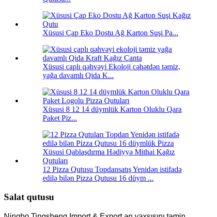
Xüsusi Çap Eko Dostu Ağ Karton Suşi Pa...
Xüsusi çaplı qəhvəyi Ekoloji cəhətdən təmiz,
yağa davamlı Qida K...
Xüsusi 8 12 14 düymlük Karton Oluklu Qara
Paket Piz...
12 Pizza Qutusu Topdansatış Yenidən istifadə
edilə bilən Pizza Qutusu 16 düym ...
Salat qutusu
Ningbo Tingsheng Import & Export ən yaxşısını təmin