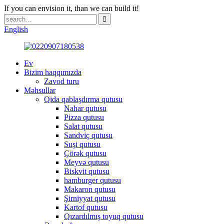
If you can envision it, than we can build it!
English
Ev
Bizim haqqımızda
Zavod turu
Məhsullar
Qida qablaşdırma qutusu
Nahar qutusu
Pizza qutusu
Salat qutusu
Sandviç qutusu
Suşi qutusu
Çörək qutusu
Meyvə qutusu
Biskvit qutusu
hamburger qutusu
Makaron qutusu
Şirniyyat qutusu
Kartof qutusu
Qızardılmış toyuq qutusu