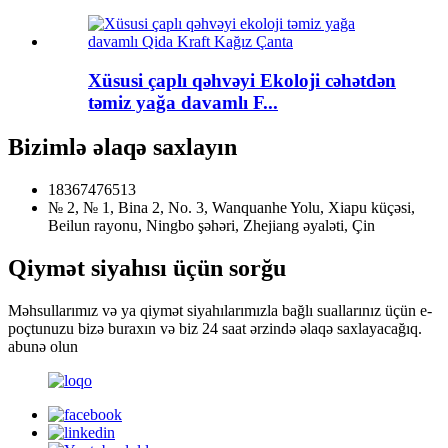
Xüsusi çaplı qəhvəyi Ekoloji cəhətdən
təmiz yağa davamlı F...
Bizimlə əlaqə saxlayın
18367476513
№ 2, № 1, Bina 2, No. 3, Wanquanhe Yolu, Xiapu küçəsi,
Beilun rayonu, Ningbo şəhəri, Zhejiang əyaləti, Çin
Qiymət siyahısı üçün sorğu
Məhsullarımız və ya qiymət siyahılarımızla bağlı suallarınız üçün e-
poçtunuzu bizə buraxın və biz 24 saat ərzində əlaqə saxlayacağıq.
abunə olun