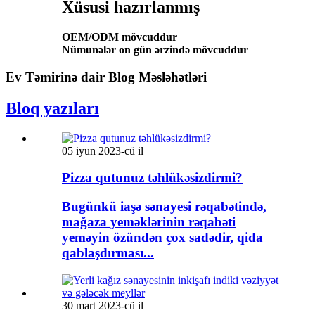
Xüsusi hazırlanmış
OEM/ODM mövcuddur
Nümunələr on gün ərzində mövcuddur
Ev Təmirinə dair Blog Məsləhətləri
Bloq yazıları
05 iyun 2023-cü il
Pizza qutunuz təhlükəsizdirmi?
Bugünkü iaşə sənayesi rəqabətində,
mağaza yeməklərinin rəqabəti
yeməyin özündən çox sadədir, qida
qablaşdırması...
30 mart 2023-cü il