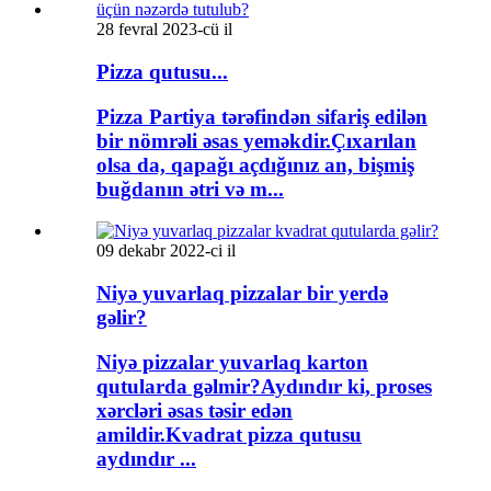
28 fevral 2023-cü il
Pizza qutusu...
Pizza Partiya tərəfindən sifariş edilən
bir nömrəli əsas yeməkdir.Çıxarılan
olsa da, qapağı açdığınız an, bişmiş
buğdanın ətri və m...
09 dekabr 2022-ci il
Niyə yuvarlaq pizzalar bir yerdə
gəlir?
Niyə pizzalar yuvarlaq karton
qutularda gəlmir?Aydındır ki, proses
xərcləri əsas təsir edən
amildir.Kvadrat pizza qutusu
aydındır ...