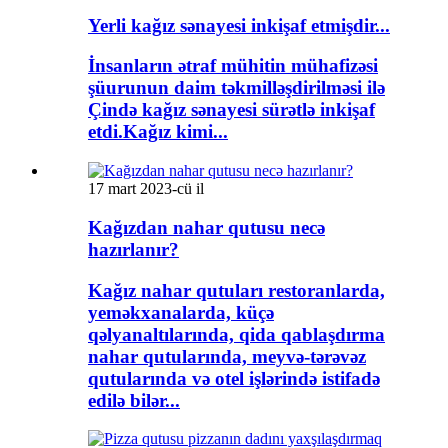
Yerli kağız sənayesi inkişaf etmişdir...
İnsanların ətraf mühitin mühafizəsi
şüurunun daim təkmilləşdirilməsi ilə
Çində kağız sənayesi sürətlə inkişaf
etdi.Kağız kimi...
17 mart 2023-cü il
Kağızdan nahar qutusu necə
hazırlanır?
Kağız nahar qutuları restoranlarda,
yeməkxanalarda, küçə
qəlyanaltılarında, qida qablaşdırma
nahar qutularında, meyvə-tərəvəz
qutularında və otel işlərində istifadə
edilə bilər...