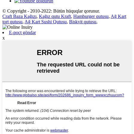
© Copyright - 2010-2022: Bütün hüquqlar qorunur.
Craft Baza Kağızı
,
Kağız qutu Kraft
,
Hamburger qutusu
,
Ağ Kart
tort qutusu
,
Ağ Kart Sushi Qutusu
,
Biskvit qutusu
,
E-poçt göndər
x