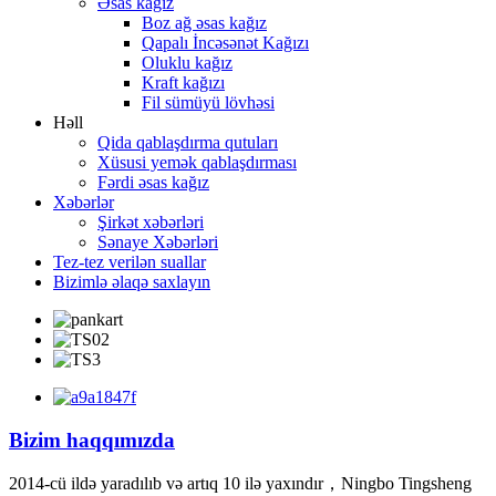
Əsas kağız
Boz ağ əsas kağız
Qapalı İncəsənət Kağızı
Oluklu kağız
Kraft kağızı
Fil sümüyü lövhəsi
Həll
Qida qablaşdırma qutuları
Xüsusi yemək qablaşdırması
Fərdi əsas kağız
Xəbərlər
Şirkət xəbərləri
Sənaye Xəbərləri
Tez-tez verilən suallar
Bizimlə əlaqə saxlayın
Bizim haqqımızda
2014-cü ildə yaradılıb və artıq 10 ilə yaxındır，Ningbo Tingsheng