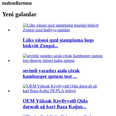
məhsullarımız
Yeni gələnlər
Lüks xüsusi qızıl ştamplama loqo
biskviti Zongzi...
sevimli yaradıcı əzələ çörək
hamburger qutusu tost ...
OEM Yüksək Keyfiyyətli Qida
dərəcəli ağ kart Baza Kağızı...