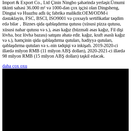
Import & Export Co., Ltd Çinin Ningbo şəhərində yerləşir.Ümumi
tikinti sahəsi 36.000 m² və 1000-dən çox işçisi olan Dingsheng,
Dingtai və Huazhu adlı üç fabrikə malikdir.OEM/ODM-i
dəstəkləyin, FSC, BSCI, ISO9001 və çoxsaylı sertifikatlar təqdim
edə bilər，Biznes qida qablaşdırma qutusu (xüsusi pizza qutusu,
xüsusi nahar qutusu və s.), əsas kağız (büzməli əsas kağız, Fil dişi
lövhə, boz lövhə bazası) satışını əhatə edir. kağız, kraft əsaslı kağız
və s.), həmçinin qida qablaşdırma qutuları, hədiyyə qutuları,
qablaşdırma qutuları və s.-nin tədqiqi və inkişafı. 2019-2020-ci
illərdə milyon RMB (11 milyon ABŞ dolları), 2020-2021-ci illərdə
98 milyon RMB (15 milyon ABŞ dolları) təşkil edəcək.
daha çox oxu