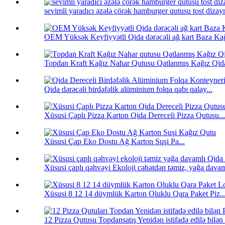
sevimli yaradıcı əzələ çörək hamburger qutusu tost dizayn
OEM Yüksək Keyfiyyətli Qida dərəcəli ağ kart Baza Kağı
Topdan Kraft Kağız Nahar Qutusu Qatlanmış Kağız Qida
Qida dərəcəli birdəfəlik alüminium folqa qabı qalay...
Xüsusi Çaplı Pizza Karton Qida Dereceli Pizza Qutusu...
Xüsusi Çap Eko Dostu Ağ Karton Suşi Pa...
Xüsusi çaplı qəhvəyi Ekoloji cəhətdən təmiz, yağa davam
Xüsusi 8 12 14 düymlük Karton Oluklu Qara Paket Piz..
12 Pizza Qutusu Topdansatış Yenidən istifadə edilə bilən