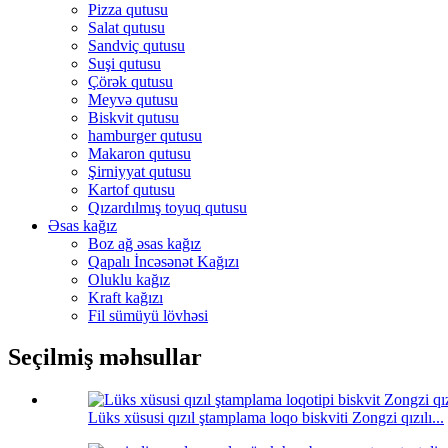
Pizza qutusu
Salat qutusu
Sandviç qutusu
Suşi qutusu
Çörək qutusu
Meyvə qutusu
Biskvit qutusu
hamburger qutusu
Makaron qutusu
Şirniyyat qutusu
Kartof qutusu
Qızardılmış toyuq qutusu
Əsas kağız
Boz ağ əsas kağız
Qapalı İncəsənət Kağızı
Oluklu kağız
Kraft kağızı
Fil sümüyü lövhəsi
Seçilmiş məhsullar
Lüks xüsusi qızıl ştamplama loqo biskviti Zongzi qızılı...