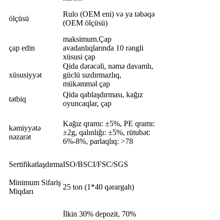
Rulo (OEM eni) və ya təbəqə
ölçüsü
(OEM ölçüsü)
maksimum.Çap
çap edin
avadanlıqlarında 10 rəngli
xüsusi çap
Qida dərəcəli, nəmə davamlı,
xüsusiyyət
güclü sızdırmazlıq,
mükəmməl çap
Qida qablaşdırması, kağız
tətbiq
oyuncaqlar, çap
Kağız qramı: ±5%, PE qramı:
kəmiyyətə
±2g, qalınlığı: ±5%, rütubət:
nəzarət
6%-8%, parlaqlıq: >78
Sertifikatlaşdırma
ISO/BSCI/FSC/SGS
Minimum Sifariş
25 ton (1*40 qərargah)
Miqdarı
İlkin 30% depozit, 70%