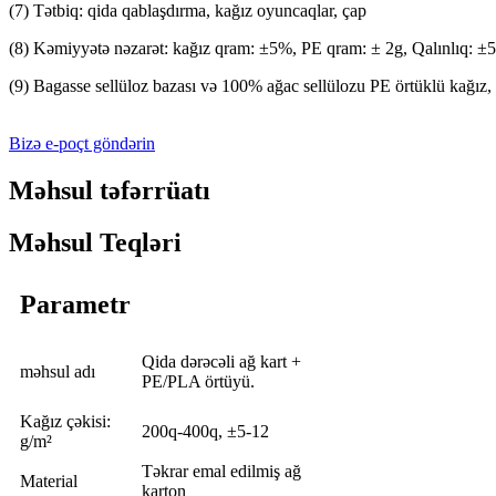
(7) Tətbiq: qida qablaşdırma, kağız oyuncaqlar, çap
(8) Kəmiyyətə nəzarət: kağız qram: ±5%, PE qram: ± 2g, Qalınlıq: ±
(9) Bagasse sellüloz bazası və 100% ağac sellülozu PE örtüklü kağız, 
Bizə e-poçt göndərin
Məhsul təfərrüatı
Məhsul Teqləri
Parametr
Qida dərəcəli ağ kart +
məhsul adı
PE/PLA örtüyü.
Kağız çəkisi:
200q-400q, ±5-12
g/m²
Təkrar emal edilmiş ağ
Material
karton