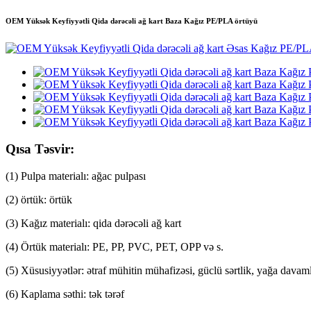
OEM Yüksək Keyfiyyətli Qida dərəcəli ağ kart Baza Kağız PE/PLA örtüyü
Qısa Təsvir:
(1) Pulpa materialı: ağac pulpası
(2) örtük: örtük
(3) Kağız materialı: qida dərəcəli ağ kart
(4) Örtük materialı: PE, PP, PVC, PET, OPP və s.
(5) Xüsusiyyətlər: ətraf mühitin mühafizəsi, güclü sərtlik, yağa davaml
(6) Kaplama səthi: tək tərəf