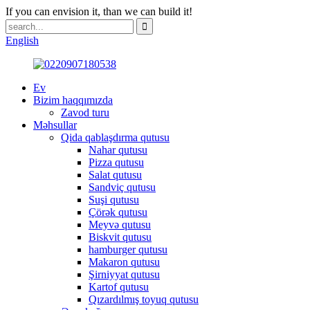
If you can envision it, than we can build it!
English
Ev
Bizim haqqımızda
Zavod turu
Məhsullar
Qida qablaşdırma qutusu
Nahar qutusu
Pizza qutusu
Salat qutusu
Sandviç qutusu
Suşi qutusu
Çörək qutusu
Meyvə qutusu
Biskvit qutusu
hamburger qutusu
Makaron qutusu
Şirniyyat qutusu
Kartof qutusu
Qızardılmış toyuq qutusu