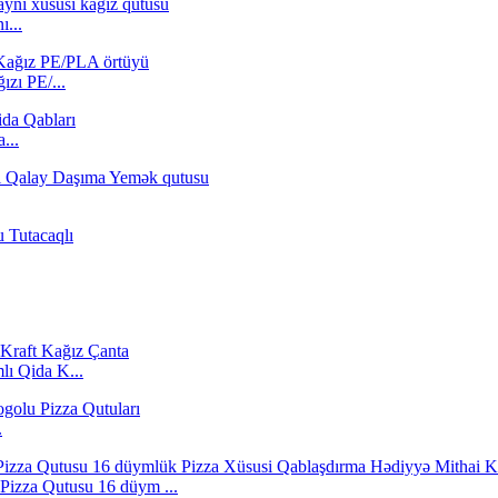
ı...
zı PE/...
...
lı Qida K...
.
 Pizza Qutusu 16 düym ...