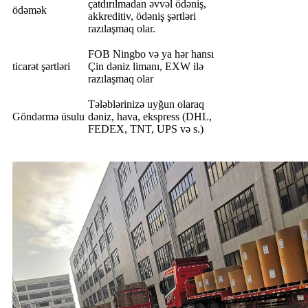
çatdırılmadan əvvəl ödəniş,
ödəmək
akkreditiv, ödəniş şərtləri
razılaşmaq olar.
FOB Ningbo və ya hər hansı
ticarət şərtləri
Çin dəniz limanı, EXW ilə
razılaşmaq olar
Tələblərinizə uyğun olaraq
Göndərmə üsulu
dəniz, hava, ekspress (DHL,
FEDEX, TNT, UPS və s.)