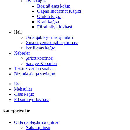
Əsas kağız
Boz ağ əsas kağız
Qapalı İncəsənət Kağızı
Oluklu kağız
Kraft kağızı
Fil sümüyü lövhəsi
Həll
Qida qablaşdırma qutuları
Xüsusi yemək qablaşdırması
Fərdi əsas kağız
Xəbərlər
Şirkət xəbərləri
Sənaye Xəbərləri
Tez-tez verilən suallar
Bizimlə əlaqə saxlayın
Ev
Məhsullar
Əsas kağız
Fil sümüyü lövhəsi
Kateqoriyalar
Qida qablaşdırma qutusu
Nahar qutusu