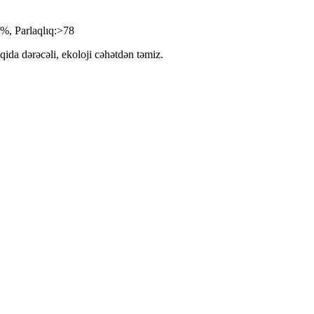
5%, Parlaqlıq:>78
qida dərəcəli, ekoloji cəhətdən təmiz.