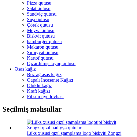
Pizza qutusu
Salat qutusu
Sandviç qutusu
Suşi qutusu
Çörək qutusu
Meyvə qutusu
Biskvit qutusu
hamburger qutusu
Makaron qutusu
Şirniyyat qutusu
Kartof qutusu
Qızardılmış toyuq qutusu
Əsas kağız
Boz ağ əsas kağız
Qapalı İncəsənət Kağızı
Oluklu kağız
Kraft kağızı
Fil sümüyü lövhəsi
Seçilmiş məhsullar
Lüks xüsusi qızıl ştamplama loqo biskviti Zongzi