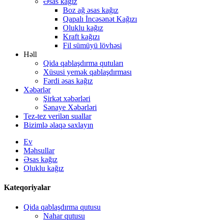
Əsas kağız
Boz ağ əsas kağız
Qapalı İncəsənət Kağızı
Oluklu kağız
Kraft kağızı
Fil sümüyü lövhəsi
Həll
Qida qablaşdırma qutuları
Xüsusi yemək qablaşdırması
Fərdi əsas kağız
Xəbərlər
Şirkət xəbərləri
Sənaye Xəbərləri
Tez-tez verilən suallar
Bizimlə əlaqə saxlayın
Ev
Məhsullar
Əsas kağız
Oluklu kağız
Kateqoriyalar
Qida qablaşdırma qutusu
Nahar qutusu