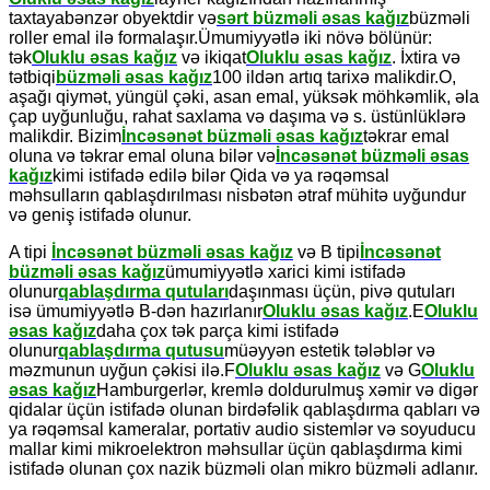
taxtayabənzər obyektdir və
sərt büzməli əsas kağız
büzməli
roller emal ilə formalaşır.Ümumiyyətlə iki növə bölünür:
tək
Oluklu əsas kağız
və ikiqat
Oluklu əsas kağız
. İxtira və
tətbiqi
büzməli əsas kağız
100 ildən artıq tarixə malikdir.O,
aşağı qiymət, yüngül çəki, asan emal, yüksək möhkəmlik, əla
çap uyğunluğu, rahat saxlama və daşıma və s. üstünlüklərə
malikdir. Bizim
İncəsənət büzməli əsas kağız
təkrar emal
oluna və təkrar emal oluna bilər və
İncəsənət büzməli əsas
kağız
kimi istifadə edilə bilər Qida və ya rəqəmsal
məhsulların qablaşdırılması nisbətən ətraf mühitə uyğundur
və geniş istifadə olunur.
A tipi
İncəsənət büzməli əsas kağız
və B tipi
İncəsənət
büzməli əsas kağız
ümumiyyətlə xarici kimi istifadə
olunur
qablaşdırma qutuları
daşınması üçün, pivə qutuları
isə ümumiyyətlə B-dən hazırlanır
Oluklu əsas kağız
.E
Oluklu
əsas kağız
daha çox tək parça kimi istifadə
olunur
qablaşdırma qutusu
müəyyən estetik tələblər və
məzmunun uyğun çəkisi ilə.F
Oluklu əsas kağız
və G
Oluklu
əsas kağız
Hamburgerlər, kremlə doldurulmuş xəmir və digər
qidalar üçün istifadə olunan birdəfəlik qablaşdırma qabları və
ya rəqəmsal kameralar, portativ audio sistemlər və soyuducu
mallar kimi mikroelektron məhsullar üçün qablaşdırma kimi
istifadə olunan çox nazik büzməli olan mikro büzməli adlanır.
.