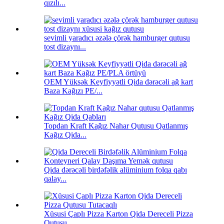
qızılı...
sevimli yaradıcı əzələ çörək hamburger qutusu
tost dizaynı...
OEM Yüksək Keyfiyyətli Qida dərəcəli ağ kart
Baza Kağızı PE/...
Topdan Kraft Kağız Nahar Qutusu Qatlanmış
Kağız Qida...
Qida dərəcəli birdəfəlik alüminium folqa qabı
qalay...
Xüsusi Çaplı Pizza Karton Qida Dereceli Pizza
Qutusu...