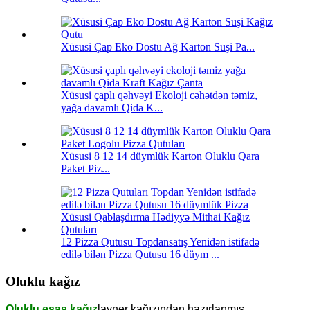
Xüsusi Çap Eko Dostu Ağ Karton Suşi Pa...
Xüsusi çaplı qəhvəyi Ekoloji cəhətdən təmiz,
yağa davamlı Qida K...
Xüsusi 8 12 14 düymlük Karton Oluklu Qara
Paket Piz...
12 Pizza Qutusu Topdansatış Yenidən istifadə
edilə bilən Pizza Qutusu 16 düym ...
Oluklu kağız
Oluklu əsas kağız
layner kağızından hazırlanmış