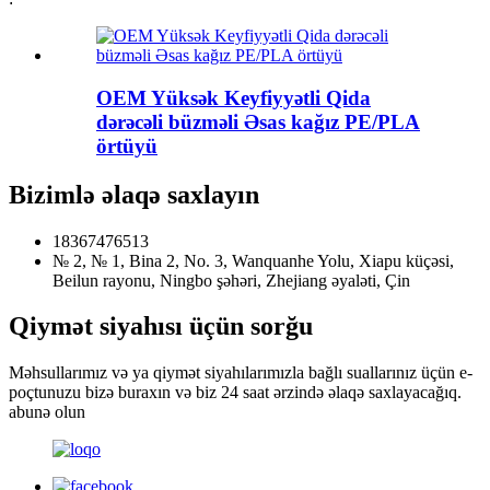
OEM Yüksək Keyfiyyətli Qida
dərəcəli büzməli Əsas kağız PE/PLA
örtüyü
Bizimlə əlaqə saxlayın
18367476513
№ 2, № 1, Bina 2, No. 3, Wanquanhe Yolu, Xiapu küçəsi,
Beilun rayonu, Ningbo şəhəri, Zhejiang əyaləti, Çin
Qiymət siyahısı üçün sorğu
Məhsullarımız və ya qiymət siyahılarımızla bağlı suallarınız üçün e-
poçtunuzu bizə buraxın və biz 24 saat ərzində əlaqə saxlayacağıq.
abunə olun