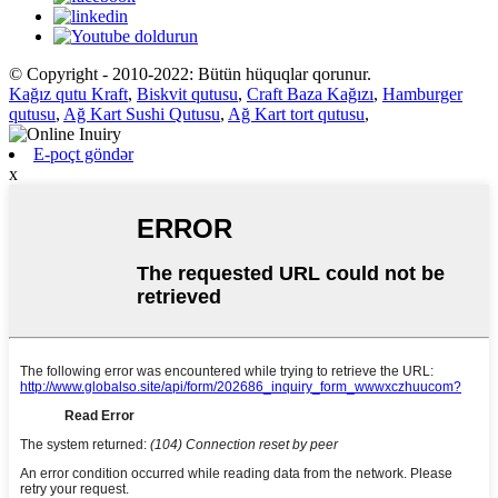
© Copyright - 2010-2022: Bütün hüquqlar qorunur.
Kağız qutu Kraft
,
Biskvit qutusu
,
Craft Baza Kağızı
,
Hamburger
qutusu
,
Ağ Kart Sushi Qutusu
,
Ağ Kart tort qutusu
,
E-poçt göndər
x