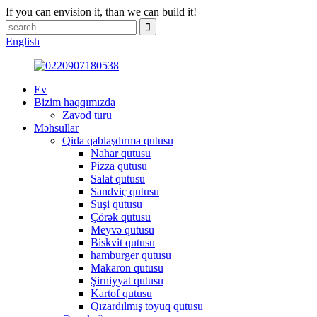
If you can envision it, than we can build it!
English
Ev
Bizim haqqımızda
Zavod turu
Məhsullar
Qida qablaşdırma qutusu
Nahar qutusu
Pizza qutusu
Salat qutusu
Sandviç qutusu
Suşi qutusu
Çörək qutusu
Meyvə qutusu
Biskvit qutusu
hamburger qutusu
Makaron qutusu
Şirniyyat qutusu
Kartof qutusu
Qızardılmış toyuq qutusu