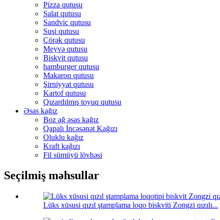
Pizza qutusu
Salat qutusu
Sandviç qutusu
Suşi qutusu
Çörək qutusu
Meyvə qutusu
Biskvit qutusu
hamburger qutusu
Makaron qutusu
Şirniyyat qutusu
Kartof qutusu
Qızardılmış toyuq qutusu
Əsas kağız
Boz ağ əsas kağız
Qapalı İncəsənət Kağızı
Oluklu kağız
Kraft kağızı
Fil sümüyü lövhəsi
Seçilmiş məhsullar
Lüks xüsusi qızıl ştamplama loqo biskviti Zongzi qızılı...