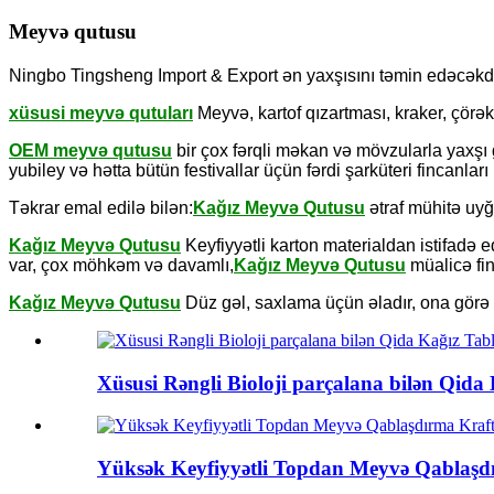
Meyvə qutusu
Ningbo Tingsheng Import & Export ən yaxşısını təmin edəcəkd
xüsusi meyvə qutuları
Meyvə, kartof qızartması, kraker, çörək ç
OEM meyvə qutusu
bir çox fərqli məkan və mövzularla yaxşı 
yubiley və hətta bütün festivallar üçün fərdi şarküteri fincanları
Təkrar emal edilə bilən:
Kağız Meyvə Qutusu
ətraf mühitə uyğ
Kağız Meyvə Qutusu
Keyfiyyətli karton materialdan istifadə 
var, çox möhkəm və davamlı,
Kağız Meyvə Qutusu
müalicə fi
Kağız Meyvə Qutusu
Düz gəl, saxlama üçün əladır, ona görə 
Xüsusi Rəngli Bioloji parçalana bilən Qid
Yüksək Keyfiyyətli Topdan Meyvə Qablaşd