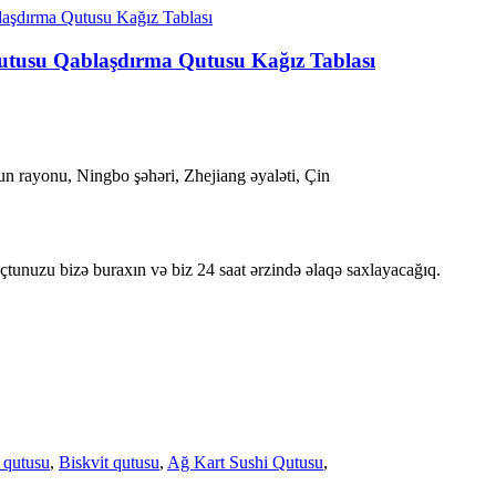
utusu Qablaşdırma Qutusu Kağız Tablası
n rayonu, Ningbo şəhəri, Zhejiang əyaləti, Çin
oçtunuzu bizə buraxın və biz 24 saat ərzində əlaqə saxlayacağıq.
 qutusu
,
Biskvit qutusu
,
Ağ Kart Sushi Qutusu
,