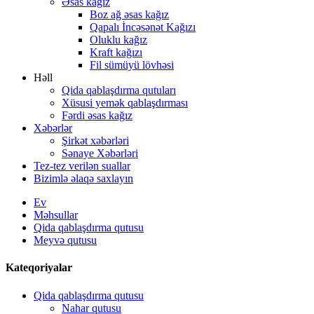
Əsas kağız
Boz ağ əsas kağız
Qapalı İncəsənət Kağızı
Oluklu kağız
Kraft kağızı
Fil sümüyü lövhəsi
Həll
Qida qablaşdırma qutuları
Xüsusi yemək qablaşdırması
Fərdi əsas kağız
Xəbərlər
Şirkət xəbərləri
Sənaye Xəbərləri
Tez-tez verilən suallar
Bizimlə əlaqə saxlayın
Ev
Məhsullar
Qida qablaşdırma qutusu
Meyvə qutusu
Kateqoriyalar
Qida qablaşdırma qutusu
Nahar qutusu