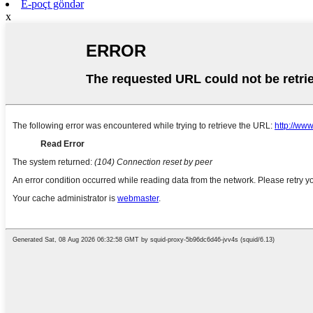
E-poçt göndər
x