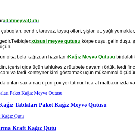
ir
adət
meyvə
Qutu
ubuqları, pendir, tərəvəz, toyuq ətləri, şişlər, ət, yağlı yeməklər,
gedir.Tətbiqlər:
xüsusi meyvə qutusu
körpə duşu, gəlin duşu, şə
 üçün.
un olsa belə kağızdan hazırlanır
Kağız Meyvə Qutusu
birdəfəli
edin, içərisi qida üçün təhlükəsiz rütubətə davamlı örtük, fərdi 
ncanı və fərdi konteyner kimi göstərmək üçün mükəmməl ölçüdür
də onları saxlamaq üçün çox yer tutmur.Ticarət mətbəxinizdə və 
a Kağız Tablaları Paket Kağız Meyvə Qutusu
ırma Kraft Kağız Qutu