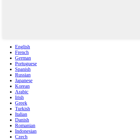
English
French
German
Portuguese
Spanish
Russian
Japanese
Korean
Arabic
Irish
Greek
Turkish
Italian
Danish
Romanian
Indonesian
Czech