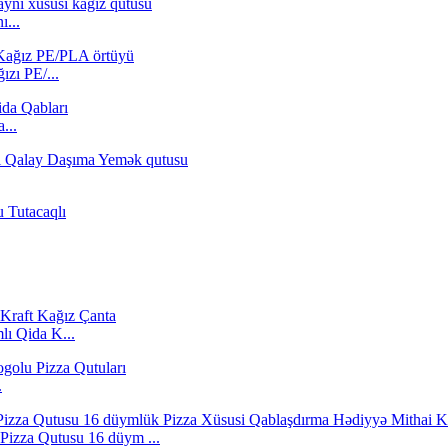
ı...
zı PE/...
...
lı Qida K...
.
 Pizza Qutusu 16 düym ...