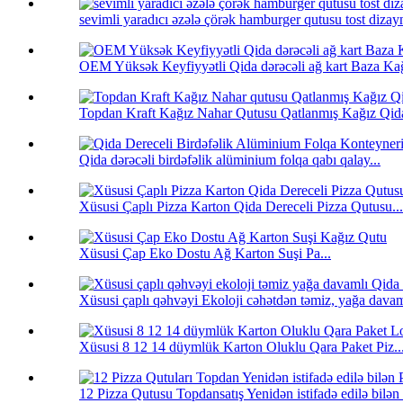
sevimli yaradıcı əzələ çörək hamburger qutusu tost dizayn
OEM Yüksək Keyfiyyətli Qida dərəcəli ağ kart Baza Kağı
Topdan Kraft Kağız Nahar Qutusu Qatlanmış Kağız Qida
Qida dərəcəli birdəfəlik alüminium folqa qabı qalay...
Xüsusi Çaplı Pizza Karton Qida Dereceli Pizza Qutusu...
Xüsusi Çap Eko Dostu Ağ Karton Suşi Pa...
Xüsusi çaplı qəhvəyi Ekoloji cəhətdən təmiz, yağa davam
Xüsusi 8 12 14 düymlük Karton Oluklu Qara Paket Piz..
12 Pizza Qutusu Topdansatış Yenidən istifadə edilə bilən