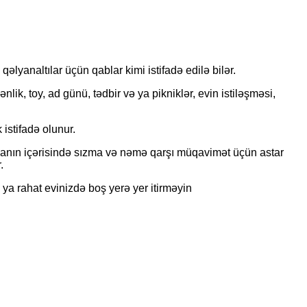
 qəlyanaltılar üçün qablar kimi istifadə edilə bilər.
nlik, toy, ad günü, tədbir və ya pikniklər, evin istiləşməsi,
k istifadə olunur.
fincanın içərisində sızma və nəmə qarşı müqavimət üçün astar
.
ya rahat evinizdə boş yerə yer itirməyin