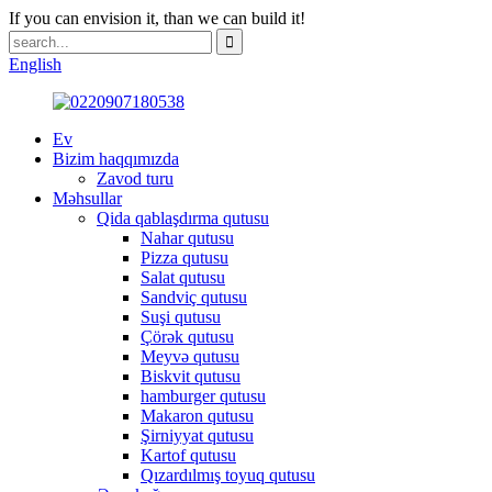
If you can envision it, than we can build it!
English
Ev
Bizim haqqımızda
Zavod turu
Məhsullar
Qida qablaşdırma qutusu
Nahar qutusu
Pizza qutusu
Salat qutusu
Sandviç qutusu
Suşi qutusu
Çörək qutusu
Meyvə qutusu
Biskvit qutusu
hamburger qutusu
Makaron qutusu
Şirniyyat qutusu
Kartof qutusu
Qızardılmış toyuq qutusu