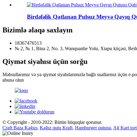
Birdəfəlik Qatlanan Pulsuz Meyvə Qayıq Q
Bizimlə əlaqə saxlayın
18367476513
№ 2, № 1, Bina 2, No. 3, Wanquanhe Yolu, Xiapu küçəsi, Beilu
Qiymət siyahısı üçün sorğu
Məhsullarımız və ya qiymət siyahılarımızla bağlı suallarınız üçün e-p
abunə olun
© Copyright - 2010-2022: Bütün hüquqlar qorunur.
Craft Baza Kağızı
,
Kağız qutu Kraft
,
Hamburger qutusu
,
Ağ Kart tort